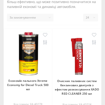
більш ефективно, що може позитивно позначитися на
паливній економії та динаміці автомобіля.
Економія пального Xtreme
Очисник паливних систем
Economy for Diesel Truck 500
бензинових двигунів з
мл
ефектом розкоксування XADO
RED CLEANER 250 мл
Код товару: ХА 40278
Код товару: XA 41024