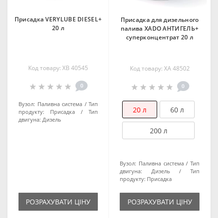
Присадка VERYLUBE DIESEL+
Присадка для дизельного
20 л
палива XADO АНТИГЕЛЬ+
суперконцентрат 20 л
Код товару: ХВ 40545
Код товару: XA 48502
0
0
Вузол:
Паливна система
Тип
20 л
60 л
продукту:
Присадка
Тип
двигуна:
Дизель
200 л
Вузол:
Паливна система
Тип
двигуна:
Дизель
Тип
продукту:
Присадка
РОЗРАХУВАТИ ЦІНУ
РОЗРАХУВАТИ ЦІНУ