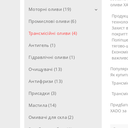
оливи X
Моторні оливи (19)
Продукці
Промислові оливи (6)
Моторні оливи для легкових
техноло
авто (11)
Захист в
Трансмісійні оливи (4)
покриття
Моторні оливи для вантажівок
Поліпше
(8)
Антигель (1)
тягово-
Економі
Моторні оливи 2Т (1)
Гідравлічні оливи (1)
важливо
Моторні оливи 4Т (1)
Популярн
Очищувачі (13)
Як купит
Промивні оливи (1)
Антифризи (13)
Трансмі
Присадки (3)
Трансмі
Придбати
Мастила (14)
XADO за 
Омивачі для скла (2)