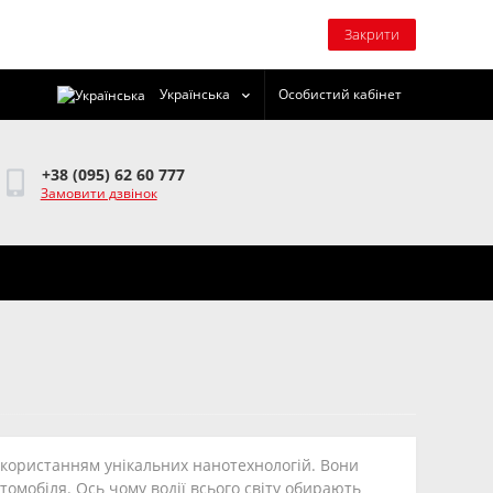
Закрити
Українська
Особистий кабінет
+38 (095) 62 60 777
Замовити дзвінок
використанням унікальних нанотехнологій. Вони
томобіля. Ось чому водії всього світу обирають