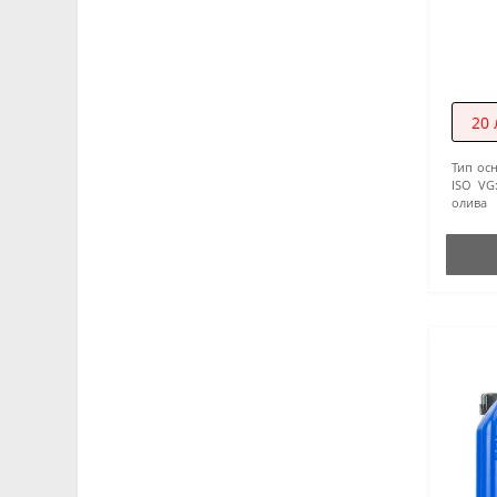
Підшипники (16)
Зброя (4)
20 
Тип ос
ISO VG
олива