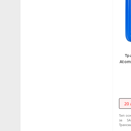
Тр
Atomi
20 
Тип ос
за SA
Трансм