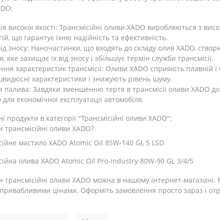
ADO:
я високої якості
: Трансмісійні оливи XADO виробляються з висо
гій, що гарантує їхню надійність та ефективність.
ід зносу
: Наночастинки, що входять до складу олив XADO, ство
, яке захищає їх від зносу і збільшує термін служби трансмісії.
ння характеристик трансмісії
: Оливи XADO сприяють плавній і б
швидкісні характеристики і знижують рівень шуму.
я палива
: Завдяки зменшенню тертя в трансмісії оливи XADO д
 для економічної експлуатації автомобіля.
і продукти в категорії "Трансмісійні оливи XADO":
и трансмісійні оливи XADO?
сійне мастило XADO Atomic Oil 85W-140 GL 5 LSD
сійна олива XADO Atomic Oil Pro-industry 80W-90 GL 3/4/5
 трансмісійні оливи XADO можна в нашому інтернет-магазині.
привабливими цінами. Оформіть замовлення просто зараз і отр