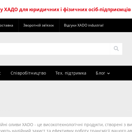
 ХАДО для юридичних і фізичних осіб-підприємців
оставка
Зворотній зв’язок
Відгуки XADO industrial
с
Cпівробітництво
Тех. підтримка
Блог
ійні оливи XADO - це високотехнологічні продукти, створені з 
ують надійний захист та ефективну роботу трансмісії вашого ав