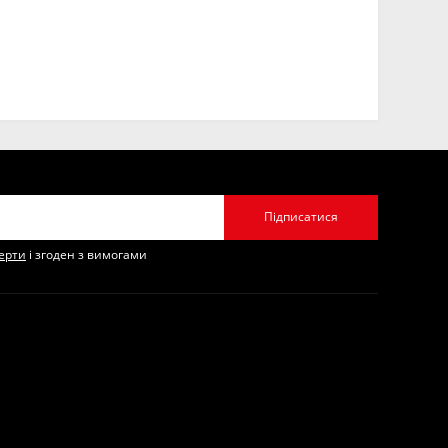
Підписатися
ферти
і згоден з вимогами