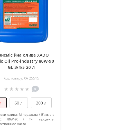
ансмісійна олива XADO
c Oil Pro-industry 80W-90
GL 3/4/5 20 л
Код товару: XA 25515
0
л
60 л
200 л
нови оливи:
Мінеральна
В'язкість
E:
80W-90
Тип продукту:
иссионное масло