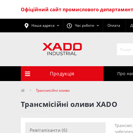
Офіційний сайт промислового департаменту
Наша адреса
Час роботи
Оплата
Д
Продукція
Про на
Трансмісійні оливи
Трансмісійні оливи XADO
Трансміс
Ревіталізанти (6)
забезпеч