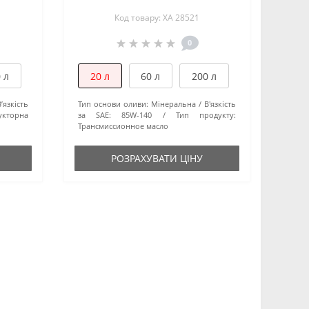
Код товару: XA 28521
0
 л
20 л
60 л
200 л
В’язкість
Тип основи оливи:
Мінеральна
В'язкість
укторна
за SAE:
85W-140
Тип продукту:
Трансмиссионное масло
РОЗРАХУВАТИ ЦІНУ