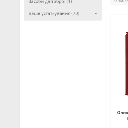
Засоби для зброї (4)
Ваше устаткування (70)
Двигуни (21)
Коробка передач (4)
Паливна система (6)
Редуктори (2)
Системи охолодження (15)
Компресори (3)
Гідросистеми (2)
Верстати (6)
Олив
Ланцюги (1)