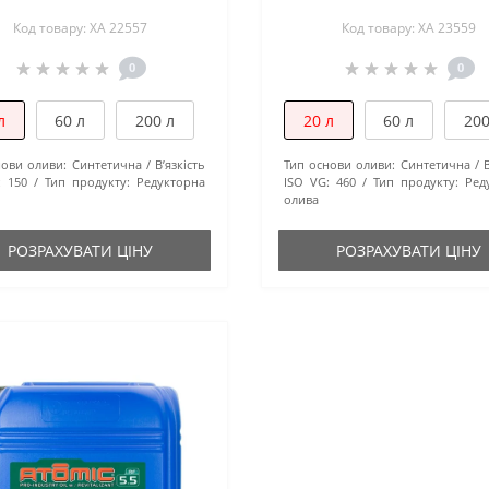
Код товару: XA 22557
Код товару: XA 23559
0
0
л
60 л
200 л
20 л
60 л
200
нови оливи:
Синтетична
В’язкість
Тип основи оливи:
Синтетична
:
150
Тип продукту:
Редукторна
ISO VG:
460
Тип продукту:
Ред
олива
РОЗРАХУВАТИ ЦІНУ
РОЗРАХУВАТИ ЦІНУ