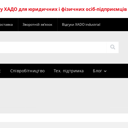
 ХАДО для юридичних і фізичних осіб-підприємців
оставка
Зворотній зв’язок
Відгуки XADO industrial
с
Cпівробітництво
Тех. підтримка
Блог