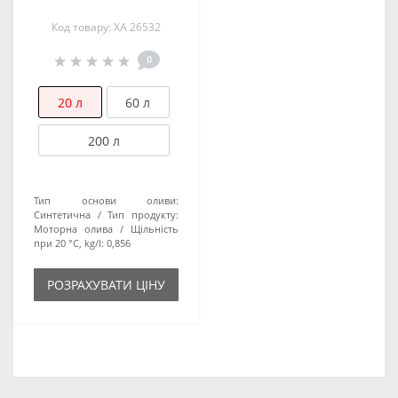
Код товару: XA 26532
0
20 л
60 л
200 л
Тип основи оливи:
Синтетична
Тип продукту:
Моторна олива
Щільність
при 20 °С, kg/l:
0,856
РОЗРАХУВАТИ ЦІНУ