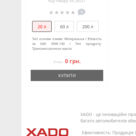
Код товару: XA 28521
0
20 л
60 л
200 л
Тип основи оливи:
Мінеральна
В'язкість
за SAE:
85W-140
Тип продукту:
Трансмиссионное масло
0 грн.
0 грн.
КУПИТИ
XADO - це інноваційні про
багато автолюбителів об
Ефективність: Продукція