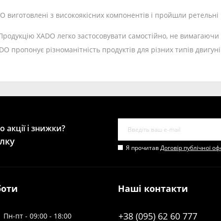
O виготовлені з високоякісних компонентів і пройшли ретельні 
Продукцію XADO легко застосовувати самостійно, не вимагаючи
 пропонує різноманітність продуктів для різних типів двигунів,
 акції і знижки?
лку
Я прочитав
Договір публічної о
боти
Наші контакти
+38 (095) 62 60 777
Пн-пт - 09:00 - 18:00