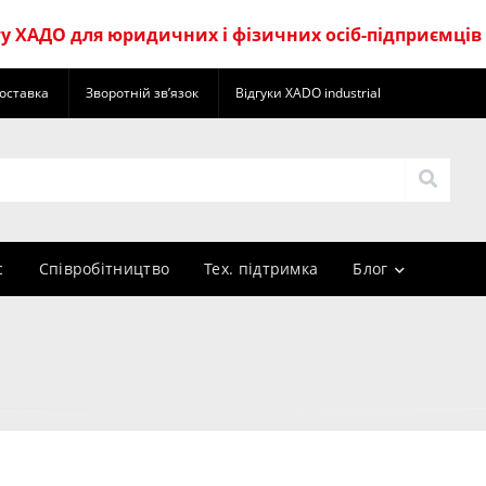
 ХАДО для юридичних і фізичних осіб-підприємців
оставка
Зворотній зв’язок
Відгуки XADO industrial
с
Cпівробітництво
Тех. підтримка
Блог