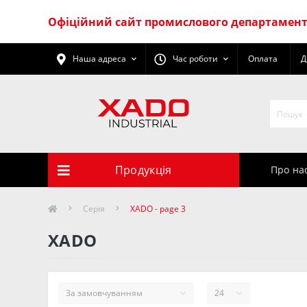
Офіційний сайт промислового департаменту
Наша адреса
Час роботи
Оплата
Д
Продукція
Про на
Серія
XADO - page 3
XADO