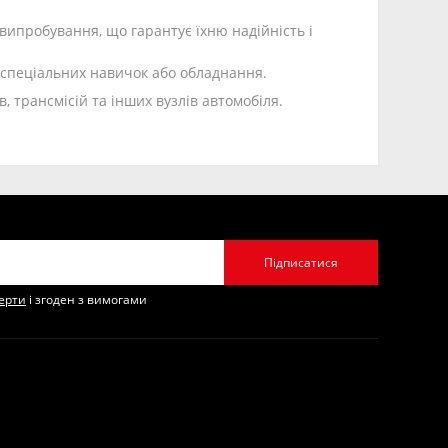
випробування, що гарантує їхню надійність і
 спеціальних навичок або обладнання.
 трансмісій та інших вузлів автомобіля.
Підписатися
ферти
і згоден з вимогами