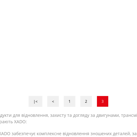
|<
<
1
2
3
дукти для відновлення, захисту та догляду за двигунами, транс
ирають XADO:
 XADO забезпечує комплексне відновлення зношених деталей, зах