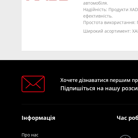
автомобіля.
Надійність: Продукти XAD
ефективність.
Простота використання: 
Широкий асортимент: XADO
Хочете дізнаватися першим про
Підпишіться на нашу розси
Інформація
Час ро
Про нас