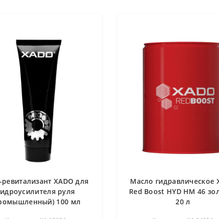
-ревитализант XADO для
Масло гидравлическое
гидроусилителя руля
Red Boost HYD HM 46 зо
ромышленный) 100 мл
20 л