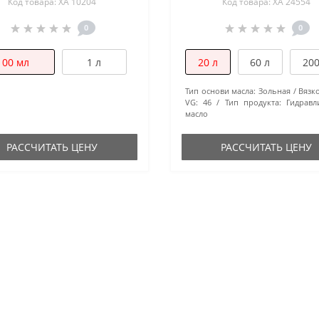
Код товара: XA 10204
Код товара: XA 24554
0
0
100 мл
1 л
20 л
60 л
200
Тип основи масла:
Зольная
Вязк
VG:
46
Тип продукта:
Гидравл
масло
РАССЧИТАТЬ ЦЕНУ
РАССЧИТАТЬ ЦЕНУ