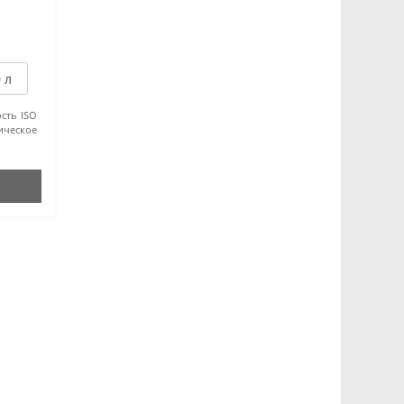
 л
ость ISO
ическое