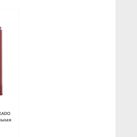
 XADO
льная