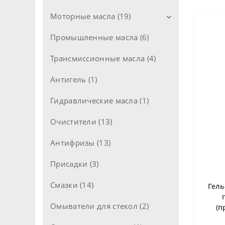
Моторные масла (19)
Промышленные масла (6)
Моторные масла для легкових
авто (11)
Трансмиссионные масла (4)
Моторные масла для
грузовиков (8)
Антигель (1)
Моторные масла 2Т (1)
Гидравлические масла (1)
Моторные масла 4Т (1)
Очистители (13)
Промывочные масла (1)
Антифризы (13)
Присадки (3)
Смазки (14)
Гель
Омыватели для стекол (2)
(п