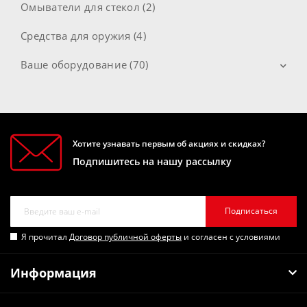
Омыватели для стекол (2)
Средства для оружия (4)
Ваше оборудование (70)
Двигатели (21)
Коробка передач (4)
Хотите узнавать первым об акциях и скидках?
Редукторы (2)
Подпишитесь на нашу рассылку
Системи охолодження (15)
Топливная система (6)
Подписаться
Компрессоры (3)
Я прочитал
Договор публичной оферты
и согласен с условиями
Гидросистемы (2)
Информация
Станки (6)