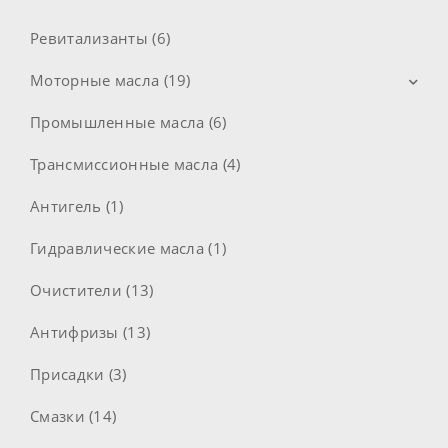
Ревитализанты (6)
Моторные масла (19)
Промышленные масла (6)
Моторные масла для легкових авто (11)
Моторные масла для грузовиков (8)
Трансмиссионные масла (4)
Моторные масла 2Т (1)
Антигель (1)
Моторные масла 4Т (1)
Гидравлические масла (1)
Промывочные масла (1)
Очистители (13)
Антифризы (13)
Присадки (3)
Смазки (14)