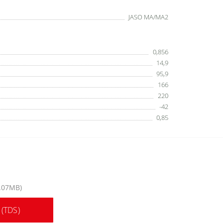
JASO MA/MA2
0,856
14,9
95,9
166
220
-42
0,85
.07MB)
(TDS)