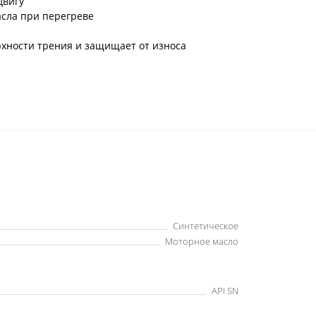
двигу
асла при перегреве
хности трения и защищает от износа
Синтетическое
Моторное масло
API SN