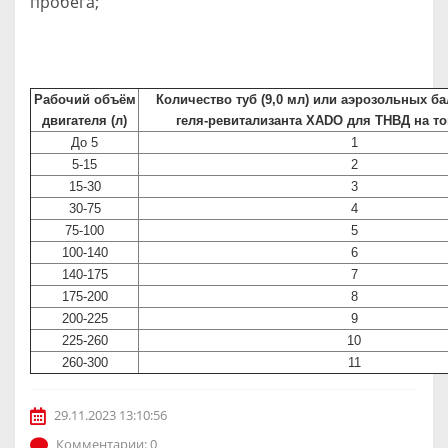
пробега;
Рабочий объём
Количество туб (9,0 мл) или аэрозольных ба
двигателя (л)
геля-ревитализанта ХАDО для ТНВД на т
До 5
1
5-15
2
15-30
3
30-75
4
75-100
5
100-140
6
140-175
7
175-200
8
200-225
9
225-260
10
260-300
11
29.11.2023 13:10:56
Комментарии: 0